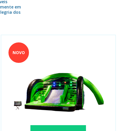
veis
temente em
legria dos
NOVO