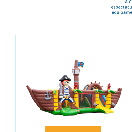
A C
espectacu
equipamen