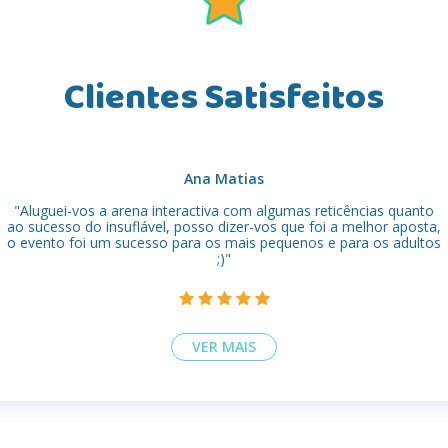
Clientes Satisfeitos
Clientes Satisfeitos
Susana Santos
Ana Matias
"Aluguei-vos a arena interactiva com algumas reticências quanto
"Adorei o serviço da CB Insufláveis, a festa do meu filho correu
muito bem, sem dúvida que vou voltar a contratar-vos. A qualidade
ao sucesso do insuflável, posso dizer-vos que foi a melhor aposta,
o evento foi um sucesso para os mais pequenos e para os adultos
dos vossos insufláveis é muito boa, com designs muito giros ! "
;)"
VER MAIS
VER MAIS