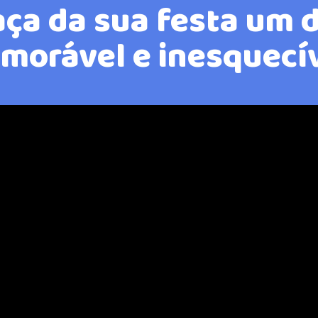
aça da sua festa um d
orável e inesquecí