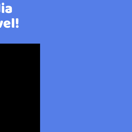
ia
vel!