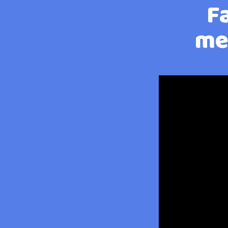
F
mem