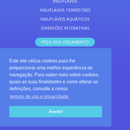
INSUFLÁVEIS
INSUFLÁVEIS TERRESTRES
INSUFLÁVEIS AQUÁTICOS
DIVERSÕES INTERATIVAS
PEÇA-NOS ORÇAMENTO
Este site utiliza cookies para lhe
+351 962 647 371
proporcionar uma melhor experiência de
cb_insuflaveis@outlook.pt
navegação. Para saber mais sobre cookies,
quais as suas finalidades e como alterar as
CB insufláveis
definições, consulte a nossa
termos de uso e privacidade.
© 2026 CB Insufláveis.
Termos de uso e privacidade
Aceito!